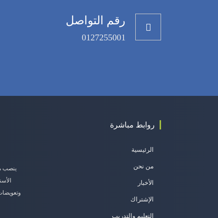
رقم التواصل
0127255001
روابط مباشرة
الرئيسية
من نحن
ينصب مج
الأسن
الأخبار
وتعويضات 
الإشتراك
التعليم والتدريب